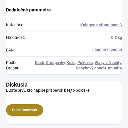
Dodatočné parametre
Kategória
:
Kolagén s vitamínom C
Hmotnosť
:
0.3 kg
EAN
:
8588007328089
Podľa
Kosti, Chrúpavky
,
Koža, Pokožka
,
Vlasy a Nechty
,
Orgánu
:
Pohybový aparát
,
Imunita
Diskusia
Buďte prvý, kto napíše príspevok k tejto položke.
Pridať komentár