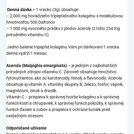
Denná dávka
= 1 vrecko (3g) obsahuje:
– 2 000 mg hovädzieho tripeptidového kolagénu s molekulovou
hmotnosťou 500 Daltonov
– 1 000 mg ovocného prášku z plodov aceroly (z toho 254 mg
prírodného vitamínu C)
Jedno balenie tripeptid kolagénu Vám pri dávkovaní 1 vrecka
denne vydrží 1 mesiac.
Acerola (Malpighia emarginata)
– je jedným z najbohatších
prírodných zdrojov vitamínu C. Zároveň obsahuje množstvo
fytonutrientov, ako sú karotenoidy, fenoly a flavonoidy. Acerola
obsahuje aj vitamín A, vitamíny skupiny B, železo, fosfor, vápnik,
magnézium, zinok a draslík.
Vitamín C – prispieva k správnej tvorbe kolagénu a k správnej
funkcii kostí a chrupaviek, k správnej funkcii pokožky, k správnej
funkcii ďasien a zubov a prispieva k ochrane buniek pred
oxidačným stresom.
Odporúčané užívanie