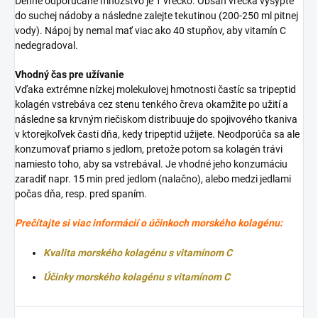
Denné odporúčané množstvo je 1 vrecko. Obsah vrecka vysypte
do suchej nádoby a následne zalejte tekutinou (200-250 ml pitnej
vody). Nápoj by nemal mať viac ako 40 stupňov, aby vitamín C
nedegradoval.
Vhodný čas pre užívanie
Vďaka extrémne nízkej molekulovej hmotnosti častíc sa tripeptid
kolagén vstrebáva cez stenu tenkého čreva okamžite po užití a
následne sa krvným riečiskom distribuuje do spojivového tkaniva
v ktorejkoľvek časti dňa, kedy tripeptid užijete. Neodporúča sa ale
konzumovať priamo s jedlom, pretože potom sa kolagén trávi
namiesto toho, aby sa vstrebával. Je vhodné jeho konzumáciu
zaradiť napr. 15 min pred jedlom (nalačno), alebo medzi jedlami
počas dňa, resp. pred spaním.
Prečítajte si viac informácií o účinkoch morského kolagénu:
Kvalita morského kolagénu s vitamínom C
Účinky morského kolagénu s vitamínom C