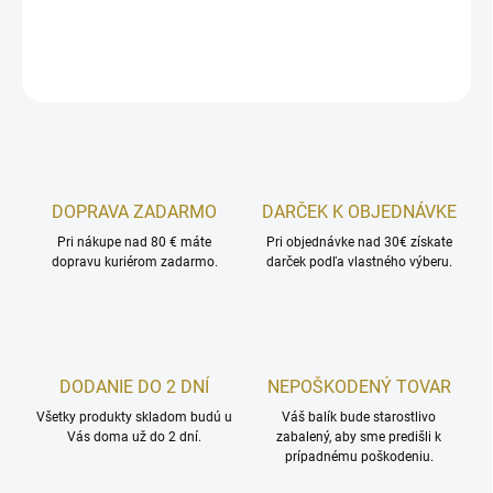
DETAILNÉ INFORMÁCIE
OPÝTAŤ SA
STRÁŽIŤ
DOPRAVA ZADARMO
DARČEK K OBJEDNÁVKE
Pri nákupe nad 80 € máte
Pri objednávke nad 30€ získate
dopravu kuriérom zadarmo.
darček podľa vlastného výberu.
DODANIE DO 2 DNÍ
NEPOŠKODENÝ TOVAR
Všetky produkty skladom budú u
Váš balík bude starostlivo
Vás doma už do 2 dní.
zabalený, aby sme predišli k
prípadnému poškodeniu.