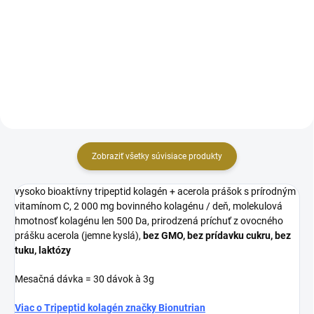
vitamínov a koenzýmu Q10, s
ďateliny červenej) na podporu
funkčnými zložkami pre podporu
hormonálnej rovnováhy, so
pamäte, koncentrácie, mentálnej
zložkami MetabolAid® a
energie a kognitívnych...
FenuSterols® na podporu
spaľovania tukov...
Zobraziť všetky súvisiace produkty
vysoko bioaktívny tripeptid kolagén + acerola prášok s prírodným
vitamínom C, 2 000 mg bovinného kolagénu / deň, molekulová
hmotnosť kolagénu len 500 Da, prirodzená príchuť z ovocného
prášku acerola (jemne kyslá),
bez GMO, bez prídavku cukru, bez
tuku, laktózy
Mesačná dávka = 30 dávok à 3g
Viac o Tripeptid kolagén značky Bionutrian