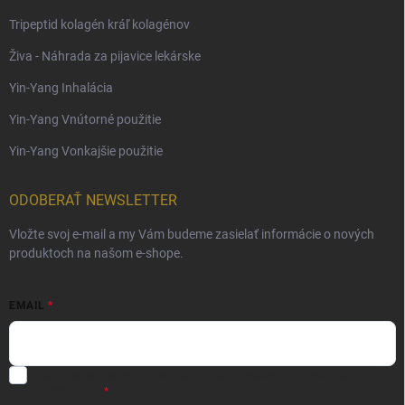
Tripeptid kolagén kráľ kolagénov
Živa - Náhrada za pijavice lekárske
Yin-Yang Inhalácia
Yin-Yang Vnútorné použitie
Yin-Yang Vonkajšie použitie
ODOBERAŤ NEWSLETTER
Vložte svoj e-mail a my Vám budeme zasielať informácie o nových
produktoch na našom e-shope.
EMAIL
Súhlas so spracovaním osobných údajov - odoslanie Newsletter.
Viac
informácií tu: