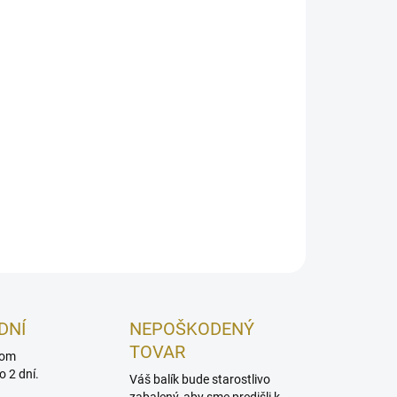
Pridať do košíka
fenol, ktorý sa vyskytuje najmä v hrozne, červenom
a niektorých orechoch. Má výrazné antioxidačné
omáha neutralizovať voľné radikály a tým
pred oxidačným stresom
OPÝTAŤ SA
STRÁŽIŤ
DNÍ
NEPOŠKODENÝ
TOVAR
dom
 2 dní.
Váš balík bude starostlivo