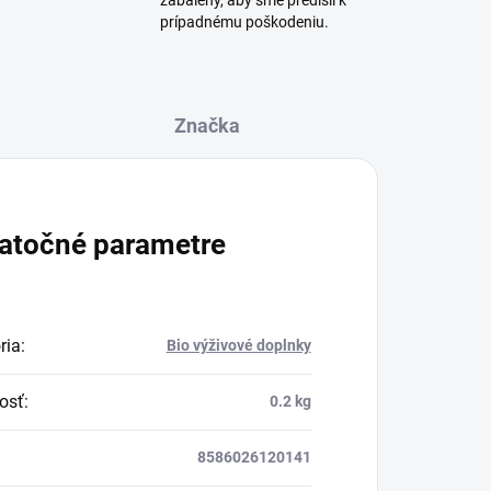
zabalený, aby sme predišli k
prípadnému poškodeniu.
Značka
atočné parametre
ria
:
Bio výživové doplnky
osť
:
0.2 kg
8586026120141