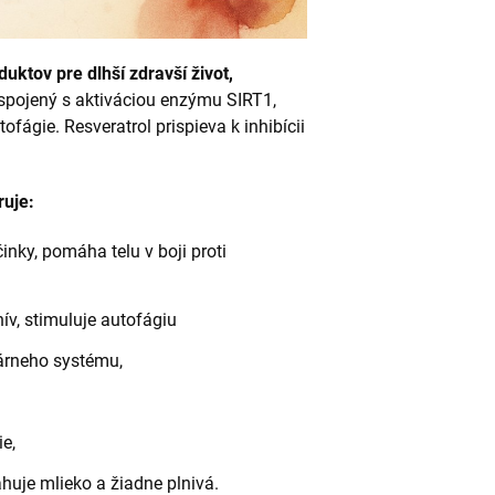
uktov pre dlhší zdravší život,
 spojený s aktiváciou enzýmu SIRT1,
tofágie. Resveratrol prispieva k inhibícii
uje:
inky, pomáha telu v boji proti
ív, stimuluje autofágiu
lárneho systému,
e,
huje mlieko a žiadne plnivá.