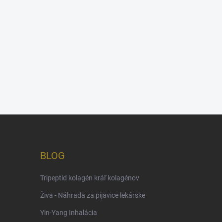
BLOG
Tripeptid kolagén kráľ kolagénov
Živa - Náhrada za pijavice lekárske
Yin-Yang Inhalácia