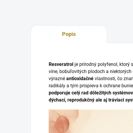
Popis
Resveratrol
je prírodný polyfenol, ktorý
víne, bobuľovitých plodoch a niektorýc
výrazné
antioxidačné
vlastnosti, čo zn
radikály a tým prispieva k ochrane bun
podporuje celý rad dôležitých systémov
dýchací, reprodukčný ale aj tráviaci sy