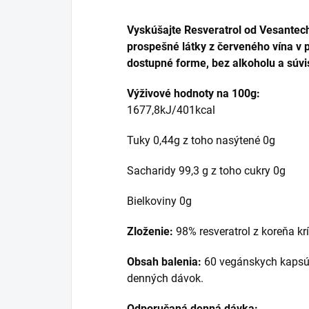
Vyskúšajte Resveratrol od Vesantech
prospešné látky z červeného vína v 
dostupné forme, bez alkoholu a súvis
Výživové hodnoty na 100g:
1677,8kJ/401kcal
Tuky 0,44g z toho nasýtené 0g
Sacharidy 99,3 g z toho cukry 0g
Bielkoviny 0g
Zloženie:
98% resveratrol z koreňa kr
Obsah balenia:
60 vegánskych kapsúl
denných dávok.
Odporučaná denná dávka: