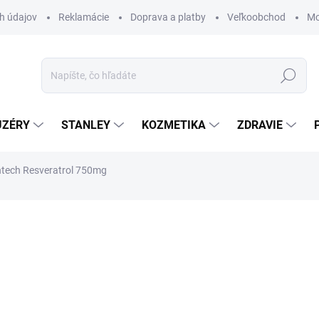
h údajov
Reklamácie
Doprava a platby
Veľkoobchod
Mo
Hľadať
UZÉRY
STANLEY
KOZMETIKA
ZDRAVIE
tech Resveratrol 750mg
ZNAČKA:
VESANTECH LABORATORIES
€32
€26,89 bez DPH
Jednotková
SKLADOM
cena:
MÔŽEME DORUČIŤ DO:
11.8.2