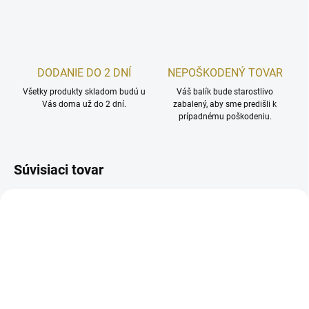
DODANIE DO 2 DNÍ
NEPOŠKODENÝ TOVAR
Všetky produkty skladom budú u
Váš balík bude starostlivo
Vás doma už do 2 dní.
zabalený, aby sme predišli k
prípadnému poškodeniu.
Súvisiaci tovar
VYPREDANÉ
SKLADOM