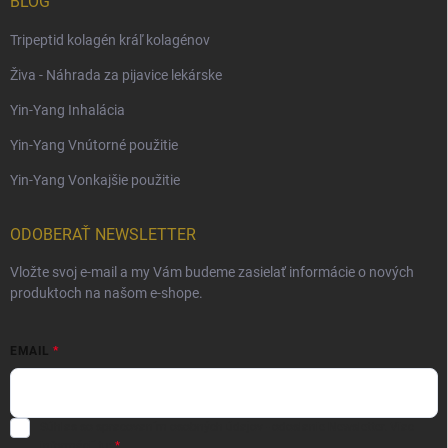
BLOG
Tripeptid kolagén kráľ kolagénov
Živa - Náhrada za pijavice lekárske
Yin-Yang Inhalácia
Yin-Yang Vnútorné použitie
Yin-Yang Vonkajšie použitie
ODOBERAŤ NEWSLETTER
Vložte svoj e-mail a my Vám budeme zasielať informácie o nových
produktoch na našom e-shope.
EMAIL
Súhlas so spracovaním osobných údajov - odoslanie Newsletter.
Viac
informácií tu: