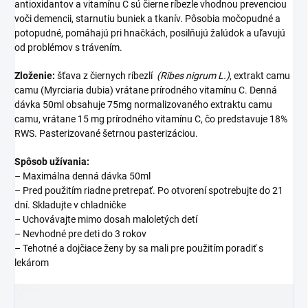
antioxidantov a vitamínu C sú čierne ríbezle vhodnou prevenciou
voči demencii, starnutiu buniek a tkanív. Pôsobia močopudné a
potopudné, pomáhajú pri hnačkách, posilňujú žalúdok a uľavujú
od problémov s trávením.
Zloženie:
šťava z čiernych ríbezlí
(Ribes nigrum L.)
, extrakt camu
camu (Myrciaria dubia) vrátane prírodného vitamínu C. Denná
dávka 50ml obsahuje 75mg normalizovaného extraktu camu
camu, vrátane 15 mg prírodného vitamínu C, čo predstavuje 18%
RWS. Pasterizované šetrnou pasterizáciou.
Spôsob užívania:
– Maximálna denná dávka 50ml
– Pred použitím riadne pretrepať. Po otvorení spotrebujte do 21
dní. Skladujte v chladničke
– Uchovávajte mimo dosah maloletých detí
– Nevhodné pre deti do 3 rokov
– Tehotné a dojčiace ženy by sa mali pre použitím poradiť s
lekárom