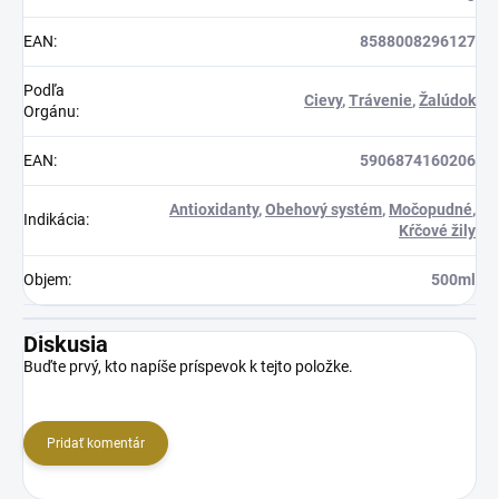
EAN
:
8588008296127
Podľa
Cievy
,
Trávenie
,
Žalúdok
Orgánu
:
EAN
:
5906874160206
Antioxidanty
,
Obehový systém
,
Močopudné
,
Indikácia
:
Kŕčové žily
Objem
:
500ml
Diskusia
Buďte prvý, kto napíše príspevok k tejto položke.
Pridať komentár