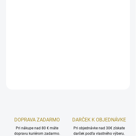
Vďaka značnému množstvu antioxidantov a vitamínu C sú čierne
ríbezle vhodnou prevenciou voči demencii, starnutiu buniek a
tkanív. Pôsobia močopudné a potopudné, pomáhajú pri
hnačkách, posilňujú žalúdok a uľavujú od problémov s trávením.
Majú pozitívny účinok na cievny systém, preto môžu byť vhodným
prostriedkom pri problémoch s kŕčovými žilami, ateroskleróze a
kôrnatení ciev.
DETAILNÉ INFORMÁCIE
OPÝTAŤ SA
STRÁŽIŤ
DOPRAVA ZADARMO
DARČEK K OBJEDNÁVKE
Pri nákupe nad 80 € máte
Pri objednávke nad 30€ získate
dopravu kuriérom zadarmo.
darček podľa vlastného výberu.