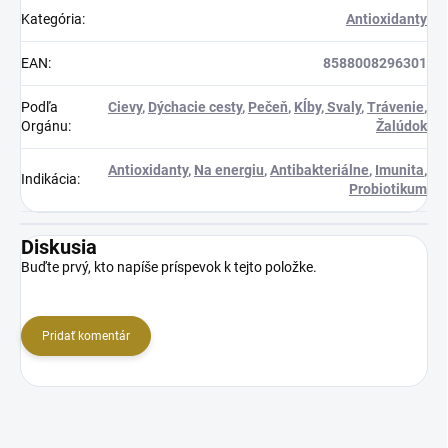
Kategória
:
Antioxidanty
EAN
:
8588008296301
Podľa
Cievy
,
Dýchacie cesty
,
Pečeň
,
Kĺby, Svaly
,
Trávenie
,
Orgánu
:
Žalúdok
Antioxidanty
,
Na energiu
,
Antibakteriálne
,
Imunita
,
Indikácia
:
Probiotikum
Diskusia
Buďte prvý, kto napíše príspevok k tejto položke.
Pridať komentár