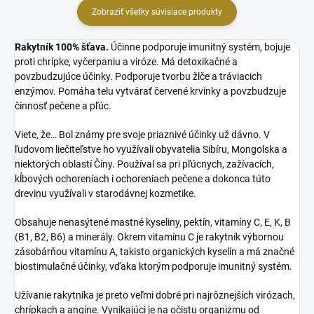
Zobraziť všetky súvisiace produkty
Rakytník 100% šťava.
Účinne podporuje imunitný systém, bojuje
proti chrípke, vyčerpaniu a viróze. Má detoxikačné a
povzbudzujúce účinky. Podporuje tvorbu žlče a tráviacich
enzýmov. Pomáha telu vytvárať červené krvinky a povzbudzuje
činnosť pečene a pľúc.
Viete, že… Bol známy pre svoje priaznivé účinky už dávno. V
ľudovom liečiteľstve ho využívali obyvatelia Sibíru, Mongolska a
niektorých oblastí Číny. Používal sa pri pľúcnych, zažívacích,
kĺbových ochoreniach i ochoreniach pečene a dokonca túto
drevinu využívali v starodávnej kozmetike.
Obsahuje nenasýtené mastné kyseliny, pektín, vitamíny C, E, K, B
(B1, B2, B6) a minerály. Okrem vitamínu C je rakytník výbornou
zásobárňou vitamínu A, takisto organických kyselín a má značné
biostimulačné účinky, vďaka ktorým podporuje imunitný systém.
Užívanie rakytníka je preto veľmi dobré pri najrôznejších virózach,
chrípkach a angíne. Vynikajúci je na očistu organizmu od