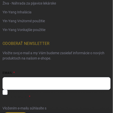
Živa - Náhrada za pijavice lekárske
Yin-Yang Inhalácia
Yin-Yang Vnútorné použitie
Yin-Yang Vonkajšie použitie
ODOBERAŤ NEWSLETTER
Vložte svoj e-mail a my Vám budeme zasielať informácie o nových
produktoch na našom e-shope.
EMAIL
Súhlas so spracovaním osobných údajov - odoslanie Newsletter.
Viac
informácií tu:
Vložením e-mailu súhlasíte s
podmienkami ochrany osobných údajov