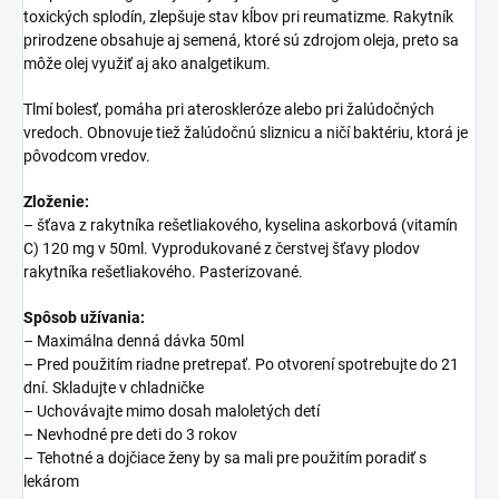
toxických splodín, zlepšuje stav kĺbov pri reumatizme. Rakytník
prirodzene obsahuje aj semená, ktoré sú zdrojom oleja, preto sa
môže olej využiť aj ako analgetikum.
Tlmí bolesť, pomáha pri ateroskleróze alebo pri žalúdočných
vredoch. Obnovuje tiež žalúdočnú sliznicu a ničí baktériu, ktorá je
pôvodcom vredov.
Zloženie:
– šťava z rakytníka rešetliakového, kyselina askorbová (vitamín
C) 120 mg v 50ml. Vyprodukované z čerstvej šťavy plodov
rakytníka rešetliakového. Pasterizované.
Spôsob užívania:
– Maximálna denná dávka 50ml
– Pred použitím riadne pretrepať. Po otvorení spotrebujte do 21
dní. Skladujte v chladničke
– Uchovávajte mimo dosah maloletých detí
– Nevhodné pre deti do 3 rokov
– Tehotné a dojčiace ženy by sa mali pre použitím poradiť s
lekárom